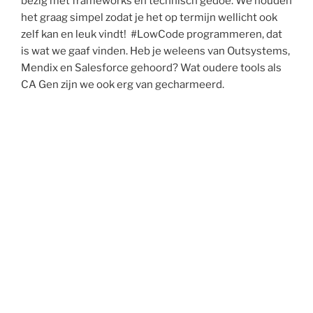
bezig met frameworks en technisch gedoe. We houden
het graag simpel zodat je het op termijn wellicht ook
zelf kan en leuk vindt! #LowCode programmeren, dat
is wat we gaaf vinden. Heb je weleens van Outsystems,
Mendix en Salesforce gehoord? Wat oudere tools als
CA Gen zijn we ook erg van gecharmeerd.
Maar als je al erg veel Java, .Net, Cobol, Delphi of
andere applicaties hebt, dan laten we je niet in steek
hoor!